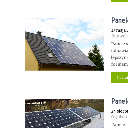
Panel
17 maja 
fotowol
Panele s
odnawia
lepszymi
formami
Czytaj
Panel
24 sierp
Ogniwa 
Panele 