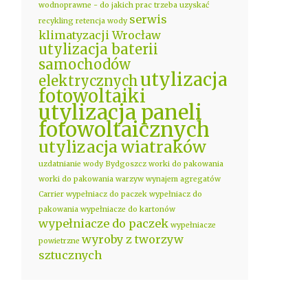
wodnoprawne - do jakich prac trzeba uzyskać
serwis
recykling
retencja wody
klimatyzacji Wrocław
utylizacja baterii
samochodów
utylizacja
elektrycznych
fotowoltaiki
utylizacja paneli
fotowoltaicznych
utylizacja wiatraków
uzdatnianie wody Bydgoszcz
worki do pakowania
worki do pakowania warzyw
wynajem agregatów
Carrier
wypełniacz do paczek
wypełniacz do
pakowania
wypełniacze do kartonów
wypełniacze do paczek
wypełniacze
wyroby z tworzyw
powietrzne
sztucznych