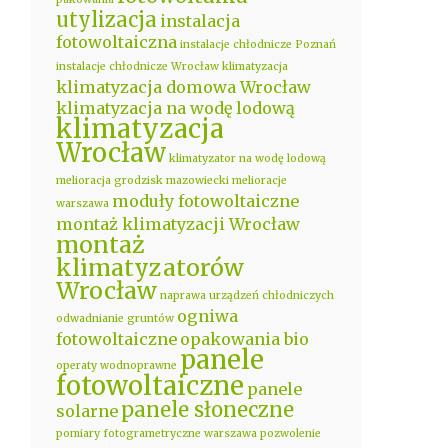
utylizacja
instalacja
fotowoltaiczna
instalacje chłodnicze Poznań
instalacje chłodnicze Wrocław
klimatyzacja
klimatyzacja domowa Wrocław
klimatyzacja na wodę lodową
klimatyzacja
Wrocław
klimatyzator na wodę lodową
melioracja grodzisk mazowiecki
melioracje
moduły fotowoltaiczne
warszawa
montaż klimatyzacji Wrocław
montaż
klimatyzatorów
Wrocław
naprawa urządzeń chłodniczych
ogniwa
odwadnianie gruntów
fotowoltaiczne
opakowania bio
panele
operaty wodnoprawne
fotowoltaiczne
panele
panele słoneczne
solarne
pomiary fotogrametryczne warszawa
pozwolenie