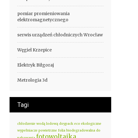
pomiar promieniowania
elektromagnetycznego
serwis urządzeń chłodniczych Wrocław
Węgiel Krzepice
Elektryk Biłgoraj
Metrologia 3d
Tagi
chłodzenie wodą lodową
doypack eco
ekologiczne
wypełniacze powietrzne
folia biodegradowalna do
fotowoltaika
pakowania