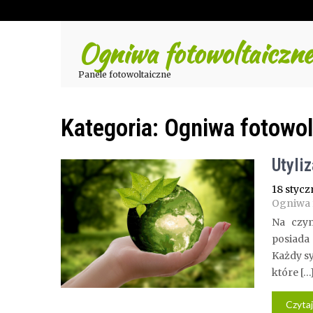
Ogniwa fotowoltaiczne
Panele fotowoltaiczne
Kategoria:
Ogniwa fotowol
Utyli
18 stycz
Ogniwa 
Na czym
posiada 
Każdy sy
które […
Czytaj