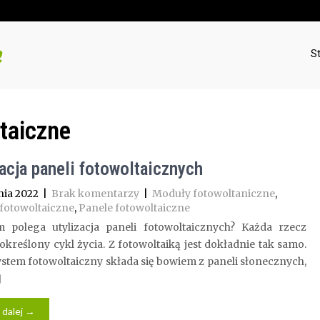
S
taiczne
zacja paneli fotowoltaicznych
nia 2022
|
Brak komentarzy
|
Moduły fotowoltaniczne
,
fotowoltaiczne
,
Panele fotowoltaiczne
 polega utylizacja paneli fotowoltaicznych? Każda rzecz
określony cykl życia. Z fotowoltaiką jest dokładnie tak samo.
stem fotowoltaiczny składa się bowiem z paneli słonecznych,
]
 dalej →