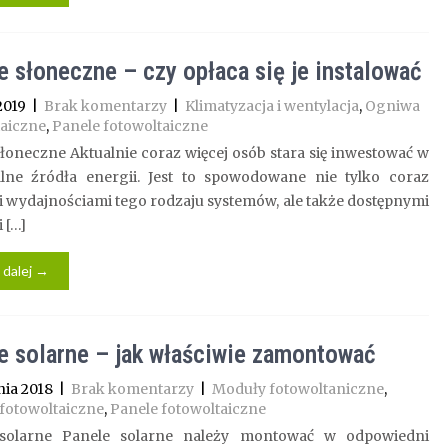
e słoneczne – czy opłaca się je instalować
2019
|
Brak komentarzy
|
Klimatyzacja i wentylacja
,
Ogniwa
taiczne
,
Panele fotowoltaiczne
łoneczne Aktualnie coraz więcej osób stara się inwestować w
lne źródła energii. Jest to spowodowane nie tylko coraz
 wydajnościami tego rodzaju systemów, ale także dostępnymi
 […]
 dalej →
e solarne – jak właściwie zamontować
nia 2018
|
Brak komentarzy
|
Moduły fotowoltaniczne
,
fotowoltaiczne
,
Panele fotowoltaiczne
solarne Panele solarne należy montować w odpowiedni