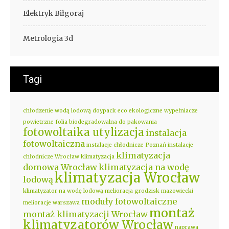
Elektryk Biłgoraj
Metrologia 3d
Tagi
chłodzenie wodą lodową
doypack eco
ekologiczne wypełniacze
powietrzne
folia biodegradowalna do pakowania
fotowoltaika utylizacja
instalacja
fotowoltaiczna
instalacje chłodnicze Poznań
instalacje
klimatyzacja
chłodnicze Wrocław
klimatyzacja
domowa Wrocław
klimatyzacja na wodę
klimatyzacja Wrocław
lodową
klimatyzator na wodę lodową
melioracja grodzisk mazowiecki
moduły fotowoltaiczne
melioracje warszawa
montaż
montaż klimatyzacji Wrocław
klimatyzatorów Wrocław
naprawa