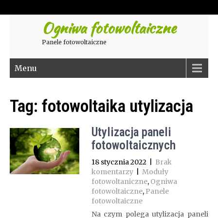
Ogniwa fotowoltaiczne
Panele fotowoltaiczne
Menu
Tag:
fotowoltaika utylizacja
Utylizacja paneli
fotowoltaicznych
18 stycznia 2022
|
Brak
komentarzy
|
Moduły
fotowoltaniczne
,
Ogniwa
fotowoltaiczne
,
Panele
fotowoltaiczne
Na czym polega utylizacja paneli