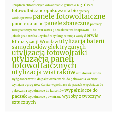
ogniwa
urządzeń chłodniczych
odwadnianie gruntów
fotowoltaiczne
opakowania bio
operaty
panele fotowoltaiczne
wodnoprawne
panele słoneczne
panele solarne
pomiary
fotogrametryczne warszawa
pozwolenie wodnoprawne - do
serwis
jakich prac trzeba uzyskać
recykling
retencja wody
utylizacja baterii
klimatyzacji Wrocław
samochodów elektrycznych
utylizacja fotowoltaiki
utylizacja paneli
fotowoltaicznych
utylizacja wiatraków
uzdatnianie wody
Bydgoszcz
worki do pakowania
worki do pakowania warzyw
wynajem agregatów Carrier
wypełniacz do paczek
wypełniacz do
wypełniacze do
pakowania
wypełniacze do kartonów
paczek
wyroby z tworzyw
wypełniacze powietrzne
sztucznych