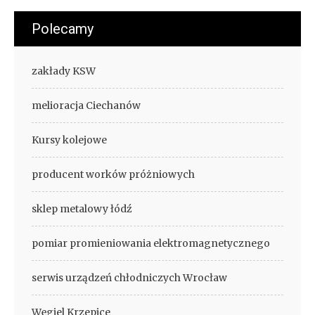
Polecamy
zakłady KSW
melioracja Ciechanów
Kursy kolejowe
producent worków próżniowych
sklep metalowy łódź
pomiar promieniowania elektromagnetycznego
serwis urządzeń chłodniczych Wrocław
Węgiel Krzepice