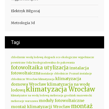
Elektryk Biłgoraj
Metrologia 3d
Tagi
chłodzenie wodą lodową
doypack eco
ekologiczne wypełniacze
powietrzne
folia biodegradowalna do pakowania
fotowoltaika utylizacja
instalacja
fotowoltaiczna
instalacje chłodnicze Poznań
instalacje
klimatyzacja
chłodnicze Wrocław
klimatyzacja
domowa Wrocław
klimatyzacja na wodę
klimatyzacja Wrocław
lodową
klimatyzator na wodę lodową
melioracja grodzisk mazowiecki
moduły fotowoltaiczne
melioracje warszawa
montaż
montaż klimatyzacji Wrocław