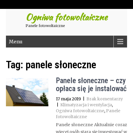
Ogniwa fotowoltaiczne
Panele fotowoltaiczne
Menu
Tag:
panele słoneczne
Panele słoneczne – czy
opłaca się je instalować
17 maja 2019
|
Brak komentarzy
|
Klimatyzacja i wentylacja
,
Ogniwa fotowoltaiczne
,
Panele
fotowoltaiczne
Panele słoneczne Aktualnie coraz
więcej osób stara się inwestować w