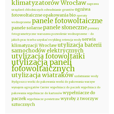
klimatyzatorów Wrocław
naprawa
ogniwa
urządzeń chłodniczych
odwadnianie gruntów
fotowoltaiczne
opakowania bio
operaty
panele fotowoltaiczne
wodnoprawne
panele słoneczne
panele solarne
pomiary
fotogrametryczne warszawa
pozwolenie wodnoprawne - do
serwis
jakich prac trzeba uzyskać
recykling
retencja wody
utylizacja baterii
klimatyzacji Wrocław
samochodów elektrycznych
utylizacja fotowoltaiki
utylizacja paneli
fotowoltaicznych
utylizacja wiatraków
uzdatnianie wody
Bydgoszcz
worki do pakowania
worki do pakowania warzyw
wynajem agregatów Carrier
wypełniacz do paczek
wypełniacz do
wypełniacze do
pakowania
wypełniacze do kartonów
paczek
wyroby z tworzyw
wypełniacze powietrzne
sztucznych