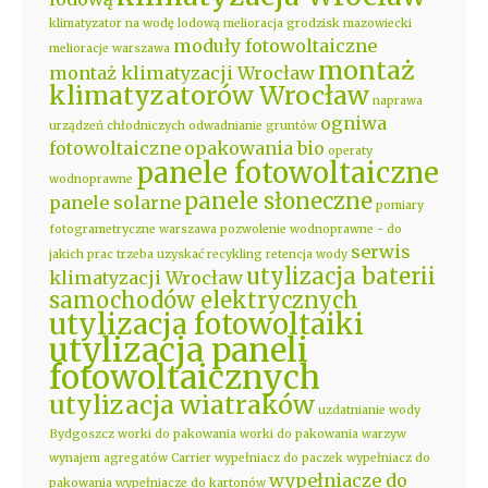
klimatyzator na wodę lodową
melioracja grodzisk mazowiecki
moduły fotowoltaiczne
melioracje warszawa
montaż
montaż klimatyzacji Wrocław
klimatyzatorów Wrocław
naprawa
ogniwa
urządzeń chłodniczych
odwadnianie gruntów
fotowoltaiczne
opakowania bio
operaty
panele fotowoltaiczne
wodnoprawne
panele słoneczne
panele solarne
pomiary
fotogrametryczne warszawa
pozwolenie wodnoprawne - do
serwis
jakich prac trzeba uzyskać
recykling
retencja wody
utylizacja baterii
klimatyzacji Wrocław
samochodów elektrycznych
utylizacja fotowoltaiki
utylizacja paneli
fotowoltaicznych
utylizacja wiatraków
uzdatnianie wody
Bydgoszcz
worki do pakowania
worki do pakowania warzyw
wynajem agregatów Carrier
wypełniacz do paczek
wypełniacz do
wypełniacze do
pakowania
wypełniacze do kartonów