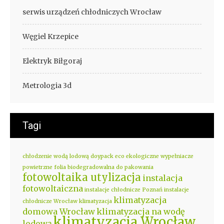
serwis urządzeń chłodniczych Wrocław
Węgiel Krzepice
Elektryk Biłgoraj
Metrologia 3d
Tagi
chłodzenie wodą lodową
doypack eco
ekologiczne wypełniacze
powietrzne
folia biodegradowalna do pakowania
fotowoltaika utylizacja
instalacja
fotowoltaiczna
instalacje chłodnicze Poznań
instalacje
klimatyzacja
chłodnicze Wrocław
klimatyzacja
domowa Wrocław
klimatyzacja na wodę
klimatyzacja Wrocław
lodową