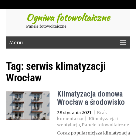
Ogniwa fotowoltaiczne
Panele fotowoltaiczne
Menu
Tag:
serwis klimatyzacji
Wrocław
Klimatyzacja domowa
Wrocław a środowisko
28 stycznia 2021
|
Brak
komentarzy
|
Klimatyzacja i
wentylacja
,
Panele fotowoltaiczne
Coraz popularniejsza klimatyzacja