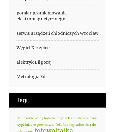
pomiar promieniowania
elektromagnetycznego
serwis urządzeń chłodniczych Wrocław
Węgiel Krzepice
Elektryk Biłgoraj
Metrologia 3d
Tagi
chłodzenie wodą lodową
doypack eco
ekologiczne
wypełniacze powietrzne
folia biodegradowalna do
fotowoltaika
pakowania