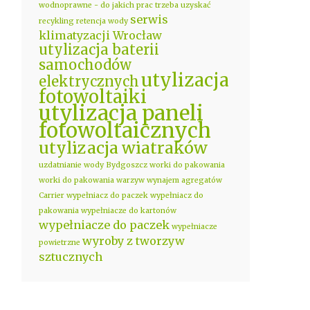
wodnoprawne - do jakich prac trzeba uzyskać
serwis
recykling
retencja wody
klimatyzacji Wrocław
utylizacja baterii
samochodów
utylizacja
elektrycznych
fotowoltaiki
utylizacja paneli
fotowoltaicznych
utylizacja wiatraków
uzdatnianie wody Bydgoszcz
worki do pakowania
worki do pakowania warzyw
wynajem agregatów
Carrier
wypełniacz do paczek
wypełniacz do
pakowania
wypełniacze do kartonów
wypełniacze do paczek
wypełniacze
wyroby z tworzyw
powietrzne
sztucznych