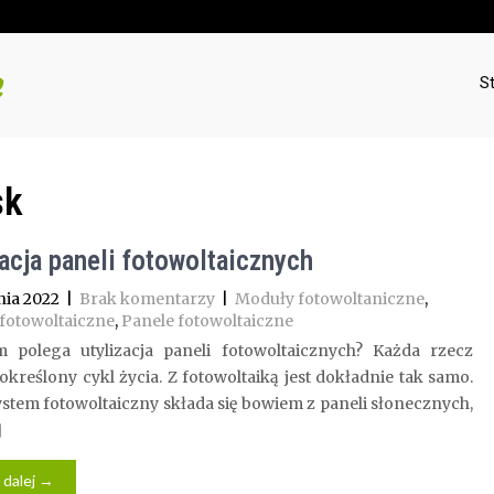
S
sk
zacja paneli fotowoltaicznych
nia 2022
|
Brak komentarzy
|
Moduły fotowoltaniczne
,
fotowoltaiczne
,
Panele fotowoltaiczne
 polega utylizacja paneli fotowoltaicznych? Każda rzecz
określony cykl życia. Z fotowoltaiką jest dokładnie tak samo.
stem fotowoltaiczny składa się bowiem z paneli słonecznych,
]
 dalej →