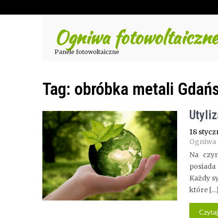
Ogniwa fotowoltaiczne
Panele fotowoltaiczne
Tag:
obróbka metali Gdań
Utyli
18 stycz
Ogniwa 
Na czym
posiada 
Każdy sy
które […
Czytaj