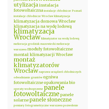
utylizacja
instalacja
fotowoltaiczna
instalacje chłodnicze Poznań
instalacje chłodnicze Wrocław
klimatyzacja
klimatyzacja domowa Wrocław
klimatyzacja na wodę lodową
klimatyzacja
Wrocław
klimatyzator na wodę lodową
melioracja grodzisk mazowiecki
melioracje
moduły fotowoltaiczne
warszawa
montaż klimatyzacji Wrocław
montaż
klimatyzatorów
Wrocław
naprawa urządzeń chłodniczych
ogniwa
odwadnianie gruntów
fotowoltaiczne
opakowania bio
panele
operaty wodnoprawne
fotowoltaiczne
panele
panele słoneczne
solarne
pomiary fotogrametryczne warszawa
pozwolenie